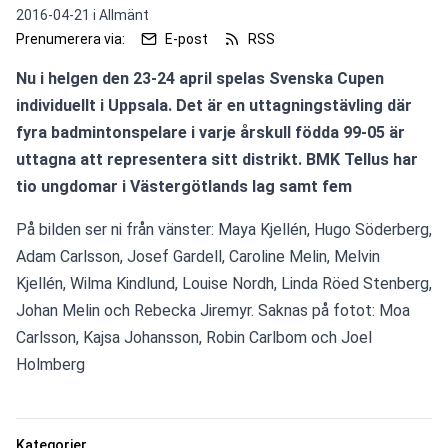
2016-04-21 i
Allmänt
Prenumerera via:
E-post
RSS
Nu i helgen den 23-24 april spelas Svenska Cupen 
individuellt i Uppsala. Det är en uttagningstävling där 
fyra badmintonspelare i varje årskull födda 99-05 är 
uttagna att representera sitt distrikt. BMK Tellus har 
tio ungdomar i Västergötlands lag samt fem
På bilden ser ni från vänster: Maya Kjellén, Hugo Söderberg, 
Adam Carlsson, Josef Gardell, Caroline Melin, Melvin 
Kjellén, Wilma Kindlund, Louise Nordh, Linda Röed Stenberg, 
Johan Melin och Rebecka Jiremyr. Saknas på fotot: Moa 
Carlsson, Kajsa Johansson, Robin Carlbom och Joel 
Holmberg
Kategorier