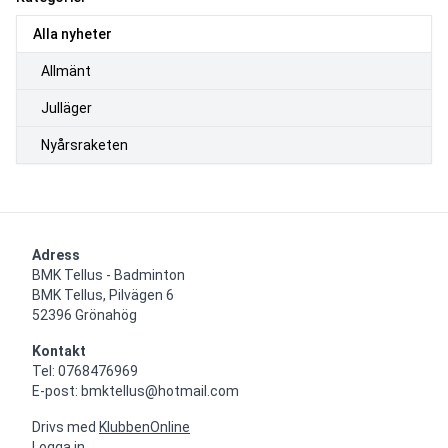
Alla nyheter
Allmänt
Julläger
Nyårsraketen
Adress
BMK Tellus - Badminton

BMK Tellus, Pilvägen 6

52396 Grönahög
Kontakt
Tel: 0768476969

E-post: bmktellus@hotmail.com
Drivs med
KlubbenOnline
Logga in