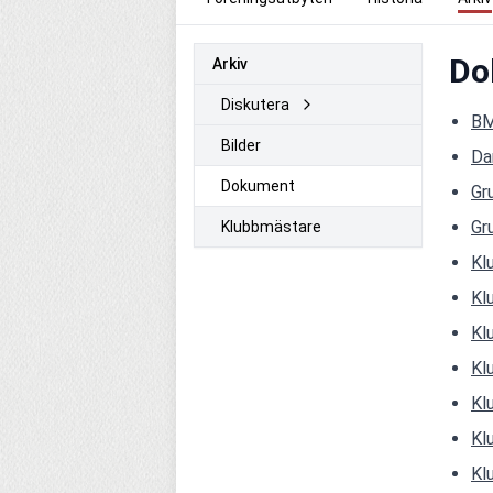
Do
Arkiv
Diskutera
BM
Bilder
Da
Dokument
Gr
Gr
Klubbmästare
Kl
Kl
Kl
Kl
Kl
Kl
Kl