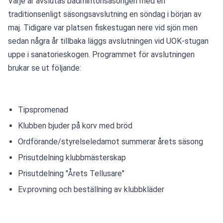
Varje år avslutas badmintonsäsongen med en 
traditionsenligt säsongsavslutning en söndag i början av 
maj. Tidigare var platsen fiskestugan nere vid sjön men 
sedan några år tillbaka läggs avslutningen vid UOK-stugan 
uppe i sanatorieskogen. Programmet för avslutningen 
brukar se ut följande:
Tipspromenad
Klubben bjuder på korv med bröd
Ordförande/styrelseledamot summerar årets säsong
Prisutdelning klubbmästerskap
Prisutdelning "Årets Tellusare"
Ev.provning och beställning av klubbkläder