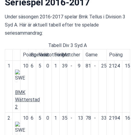
Seriespel 2016-2017
Under säsongen 2016-2017 spelar Bmk Tellus i Division 3 
Syd A. Här är aktuell tabell efter tre spelade 
seriesammandrag:
Tabell Div 3 Syd A
Poäng
Spelade
Vinst
Lottning
Förlust
Matcher
Game
Poäng
1
10
6
5
0
1
39
-
9
81
-
25
2124
-
156
BMK
Wätterstad
2
2
10
6
5
0
1
35
-
13
78
-
33
2194
-
169