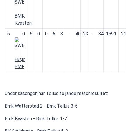
BMK
Kvasten
6
0
6
0
0
6
8
-
40
23
-
84
1591
-
215
Eksjö
BMF
Under säsongen har Tellus följande matchresultat:
Bmk Wätterstad 2 - Bmk Tellus 3-5
Bmk Kvasten - Bmk Tellus 1-7