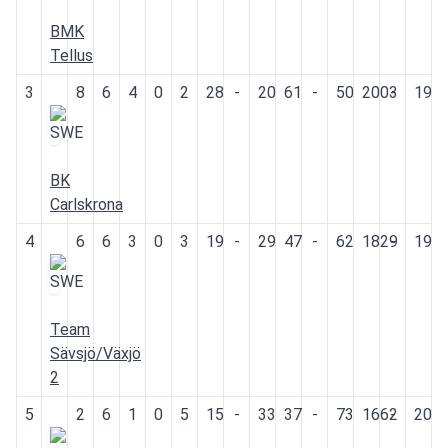
BMK
Tellus
3
8
6
4
0
2
28
-
20
61
-
50
2003
-
191
BK
Carlskrona
4
6
6
3
0
3
19
-
29
47
-
62
1829
-
197
Team
Sävsjö/Växjö
2
5
2
6
1
0
5
15
-
33
37
-
73
1662
-
209